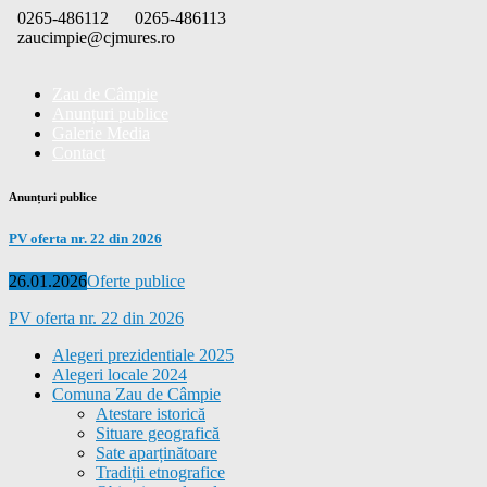
Skip
0265-486112
0265-486113
to
zaucimpie@cjmures.ro
content
Zau de Câmpie
Anunțuri publice
Galerie Media
Contact
Anunțuri publice
PV oferta nr. 22 din 2026
Posted
Categories
26.01.2026
Oferte publice
on
PV oferta nr. 22 din 2026
Alegeri prezidentiale 2025
Alegeri locale 2024
Comuna Zau de Câmpie
Atestare istorică
Situare geografică
Sate aparținătoare
Tradiții etnografice