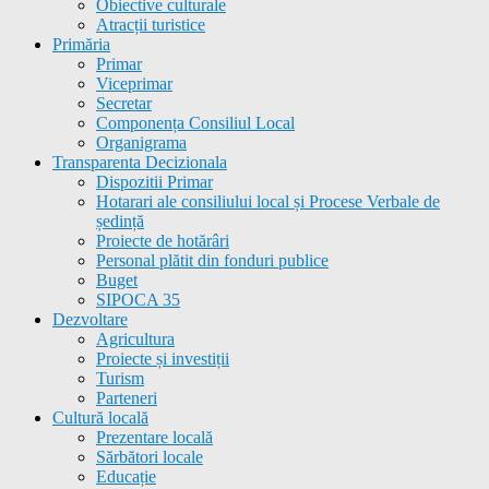
Obiective culturale
Atracții turistice
Primăria
Primar
Viceprimar
Secretar
Componența Consiliul Local
Organigrama
Transparenta Decizionala
Dispozitii Primar
Hotarari ale consiliului local și Procese Verbale de
ședință
Proiecte de hotărâri
Personal plătit din fonduri publice
Buget
SIPOCA 35
Dezvoltare
Agricultura
Proiecte și investiții
Turism
Parteneri
Cultură locală
Prezentare locală
Sărbători locale
Educație