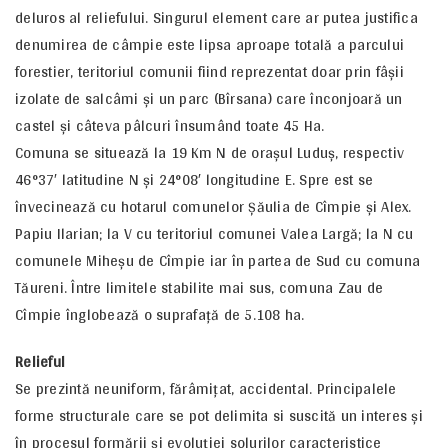
deluros al reliefului. Singurul element care ar putea justifica
denumirea de câmpie este lipsa aproape totală a parcului
forestier, teritoriul comunii fiind reprezentat doar prin fâşii
izolate de salcâmi şi un parc (Bîrsana) care înconjoară un
castel şi câteva pâlcuri însumând toate 45 Ha.
Comuna se situează la 19 Km N de oraşul Luduş, respectiv
46°37′ latitudine N şi 24°08′ longitudine E. Spre est se
învecinează cu hotarul comunelor Şăulia de Cîmpie şi Alex.
Papiu Ilarian; la V cu teritoriul comunei Valea Largă; la N cu
comunele Miheşu de Cîmpie iar în partea de Sud cu comuna
Tăureni. Între limitele stabilite mai sus, comuna Zau de
Cîmpie înglobează o suprafaţă de 5.108 ha.
Relieful
Se prezintă neuniform, fărâmiţat, accidental. Principalele
forme structurale care se pot delimita si suscită un interes şi
în procesul formării şi evoluţiei solurilor caracteristice