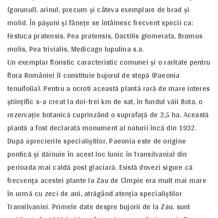
(gorunul), arinul, precum şi câteva exemplare de brad şi
molid. În păşuni şi fâneţe se întâlnesc frecvent specii ca:
Festuca pratensis, Pea pratensis, Dactilis glomerata, Bromus
molis, Pea trivialis, Medicago lupulina s.a.
Un exemplar floristic caracteristic comunei şi o raritate pentru
flora României îl constituie bujorul de stepă (Paeonia
tenuifolia). Pentru a ocroti această plantă rară de mare interes
ştiinţific s-a creat la doi-trei km de sat, în fundul văii Bota, o
rezervaţie botanică cuprinzând o suprafaţă de 2,5 ha. Această
plantă a fost declarată monument al naturii încă din 1932.
După aprecierile specialiştilor, Paeonia este de origine
pontică şi dăinuie în acest loc (unic în Transilvania) din
perioada mai caldă post glaciară. Există dovezi sigure că
frecvenţa acestei plante la Zau de Cîmpie era mult mai mare
în urmă cu zeci de ani, atrăgând atenţia specialiştilor
Transilvaniei. Primele date despre bujorii de la Zau, sunt