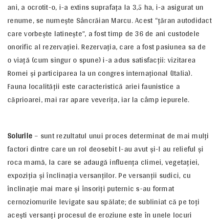
ani, a ocrotit-o, i-a extins suprafaţa la 3,5 ha, i-a asigurat un
renume, se numeşte Sâncrăian Marcu. Acest “ţăran autodidact
care vorbeşte latineşte”, a fost timp de 36 de ani custodele
onorific al rezervaţiei. Rezervaţia, care a fost pasiunea sa de
o viaţă (cum singur o spune) i-a adus satisfacţii: vizitarea
Romei şi participarea la un congres internaţional (Italia).
Fauna localităţii este caracteristică ariei faunistice a
căprioarei, mai rar apare veveriţa, iar la câmp iepurele.
Solurile
– sunt rezultatul unui proces determinat de mai mulţi
factori dintre care un rol deosebit l-au avut şi-l au relieful şi
roca mamă, la care se adaugă influenţa climei, vegetaţiei,
expoziţia şi înclinaţia versanţilor. Pe versanţii sudici, cu
înclinaţie mai mare şi însoriţi puternic s-au format
cernoziomurile levigate sau spălate; de subliniat că pe toţi
aceşti versanţi procesul de eroziune este în unele locuri