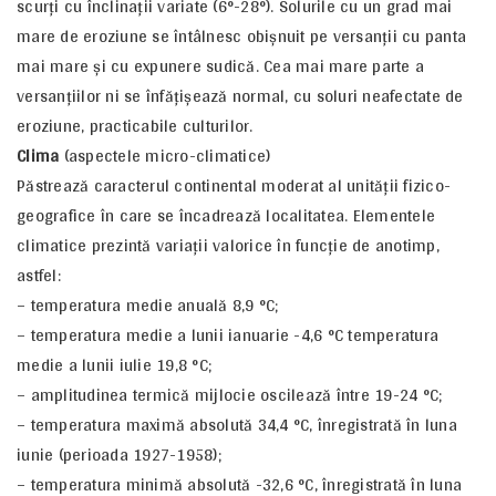
scurţi cu înclinaţii variate (6°-28°). Solurile cu un grad mai
mare de eroziune se întâlnesc obişnuit pe versanţii cu panta
mai mare şi cu expunere sudică. Cea mai mare parte a
versanţiilor ni se înfăţişează normal, cu soluri neafectate de
eroziune, practicabile culturilor.
Clima
(aspectele micro-climatice)
Păstrează caracterul continental moderat al unităţii fizico-
geografice în care se încadrează localitatea. Elementele
climatice prezintă variaţii valorice în funcţie de anotimp,
astfel:
– temperatura medie anuală 8,9 °C;
– temperatura medie a lunii ianuarie -4,6 °C temperatura
medie a lunii iulie 19,8 °C;
– amplitudinea termică mijlocie oscilează între 19-24 °C;
– temperatura maximă absolută 34,4 °C, înregistrată în luna
iunie (perioada 1927-1958);
– temperatura minimă absolută -32,6 °C, înregistrată în luna