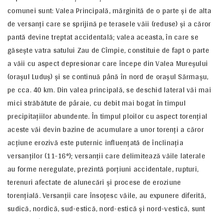
comunei sunt: Valea Principală, mărginită de o parte şi de alta
de versanţi care se sprijină pe terasele văii (reduse) şi a căror
pantă devine treptat accidentală; valea aceasta, în care se
găseşte vatra satului Zau de Cîmpie, constituie de fapt o parte
a văii cu aspect depresionar care începe din Valea Mureşului
(oraşul Luduş) şi se continuă până în nord de oraşul Sărmaşu,
pe cca. 40 km. Din valea principală, se deschid lateral văi mai
mici străbătute de pâraie, cu debit mai bogat în timpul
precipitaţiilor abundente. În timpul ploilor cu aspect torenţial
aceste văi devin bazine de acumulare a unor torenţi a căror
acţiune erozivă este puternic influenţată de înclinaţia
versanţilor (11-16°); versanţii care delimitează văile laterale
au forme neregulate, prezintă porţiuni accidentale, rupturi,
terenuri afectate de alunecări şi procese de eroziune
torenţială. Versanţii care însoţesc văile, au expunere diferită,
sudică, nordică, sud-estică, nord-estică şi nord-vestică, sunt