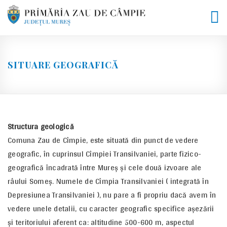
Skip
to
content
SITUARE GEOGRAFICĂ
Structura geologică
Comuna Zau de Cîmpie, este situată din punct de vedere
geografic, în cuprinsul Cîmpiei Transilvaniei, parte fizico-
geografică încadrată între Mureş şi cele două izvoare ale
râului Someş. Numele de Cîmpia Transilvaniei ( integrată în
Depresiunea Transilvaniei ), nu pare a fi propriu dacă avem în
vedere unele detalii, cu caracter geografic specifice aşezării
şi teritoriului aferent ca: altitudine 500-600 m, aspectul