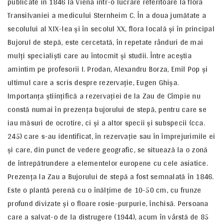
publicate în 1846 la Viena într-o lucrare referitoare la flora
Transilvaniei a medicului Sternheim C. În a doua jumătate a
secolului al XIX-lea şi în secolul XX, flora locală şi în principal
Bujorul de stepă, este cercetată, în repetate rânduri de mai
mulţi specialişti care au întocmit şi studii. Între aceştia
amintim pe profesorii I. Prodan, Alexandru Borza, Emil Pop şi
ultimul care a scris despre rezervaţie, Eugen Ghişa.
Importanţa ştiinţifică a rezervaţiei de la Zau de Cîmpie nu
constă numai în prezenţa bujorului de stepă, pentru care se
iau măsuri de ocrotire, ci şi a altor specii şi subspecii (cca.
245) care s-au identificat, în rezervaţie sau în împrejurimile ei
şi care, din punct de vedere geografic, se situează la o zonă
de întrepătrundere a elementelor europene cu cele asiatice.
Prezenţa la Zau a Bujorului de stepă a fost semnalată în 1846.
Este o plantă perenă cu o înălţime de 10-50 cm, cu frunze
profund divizate şi o floare rosie-purpurie, închisă. Persoana
care a salvat-o de la distrugere (1944), acum în vârstă de 85