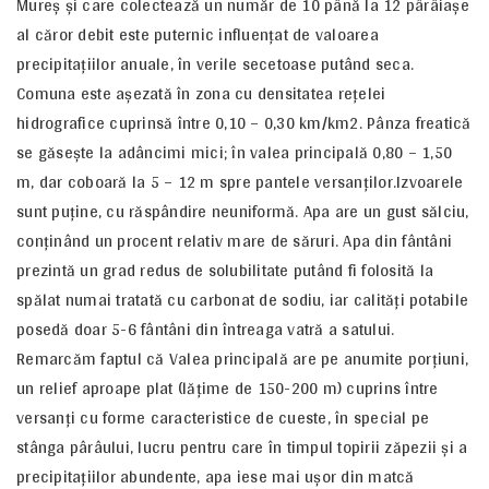
Mureş şi care colectează un număr de 10 până la 12 pârâiaşe
al căror debit este puternic influenţat de valoarea
precipitaţiilor anuale, în verile secetoase putând seca.
Comuna este aşezată în zona cu densitatea reţelei
hidrografice cuprinsă între 0,10 – 0,30 km/km2. Pânza freatică
se găseşte la adâncimi mici; în valea principală 0,80 – 1,50
m, dar coboară la 5 – 12 m spre pantele versanţilor.Izvoarele
sunt puţine, cu răspândire neuniformă. Apa are un gust sălciu,
conţinând un procent relativ mare de săruri. Apa din fântâni
prezintă un grad redus de solubilitate putând fi folosită la
spălat numai tratată cu carbonat de sodiu, iar calităţi potabile
posedă doar 5-6 fântâni din întreaga vatră a satului.
Remarcăm faptul că Valea principală are pe anumite porţiuni,
un relief aproape plat (lăţime de 150-200 m) cuprins între
versanţi cu forme caracteristice de cueste, în special pe
stânga pârâului, lucru pentru care în timpul topirii zăpezii şi a
precipitaţiilor abundente, apa iese mai uşor din matcă