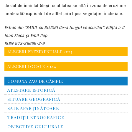
destul de înaintat (deşi localitatea se află în zona de eroziune
moderată) explicabil de altfel prin lipsa vegetaţiei încheiate.
Extras din “SATUL cu BUJORI de-a lungul veacurilor”, Ediţia a II
Ioan Floca şi Emil Pop
ISBN 973-86669-2-9
ALEGERI PREZIDENTIALE 2025
ALEGERI LOCALE 2024
COMUNA ZAU DE CÂMPIE
ATESTARE ISTORICĂ
SITUARE GEOGRAFICĂ
SATE APARȚINĂTOARE
TRADIȚII ETNOGRAFICE
OBIECTIVE CULTURALE