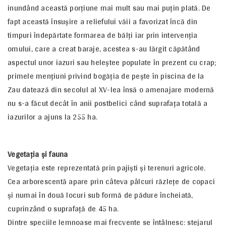
inundând această porţiune mai mult sau mai puţin plată. De
fapt această însuşire a reliefului văii a favorizat încă din
timpuri îndepărtate formarea de bălţi iar prin intervenţia
omului, care a creat baraje, acestea s-au lărgit căpătând
aspectul unor iazuri sau heleştee populate în prezent cu crap;
primele menţiuni privind bogăţia de peşte în piscina de la
Zau datează din secolul al XV-lea însă o amenajare modernă
nu s-a făcut decât în anii postbelici când suprafaţa totală a
iazurilor a ajuns la 255 ha.
Vegetaţia şi fauna
Vegetaţia este reprezentată prin pajişti şi terenuri agricole.
Cea arborescentă apare prin câteva pâlcuri răzleţe de copaci
şi numai în două locuri sub formă de pădure încheiată,
cuprinzând o suprafaţă de 45 ha.
Dintre speciile lemnoase mai frecvente se întâlnesc: stejarul