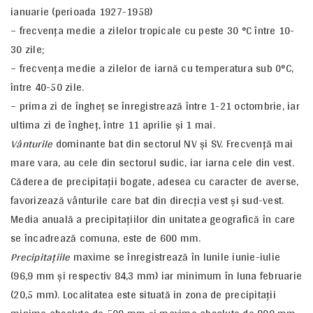
ianuarie (perioada 1927-1958)
– frecvenţa medie a zilelor tropicale cu peste 30 °C între 10-
30 zile;
– frecvenţa medie a zilelor de iarnă cu temperatura sub 0°C,
între 40-50 zile.
– prima zi de îngheţ se înregistrează între 1-21 octombrie, iar
ultima zi de îngheţ, între 11 aprilie şi 1 mai.
Vânturile
dominante bat din sectorul NV şi SV. Frecvenţă mai
mare vara, au cele din sectorul sudic, iar iarna cele din vest.
Căderea de precipitaţii bogate, adesea cu caracter de averse,
favorizează vânturile care bat din direcţia vest şi sud-vest.
Media anuală a precipitaţiilor din unitatea geografică în care
se încadrează comuna, este de 600 mm.
Precipitaţiile
maxime se înregistrează în lunile iunie-iulie
(96,9 mm şi respectiv 84,3 mm) iar minimum în luna februarie
(20,5 mm). Localitatea este situată in zona de precipitaţii