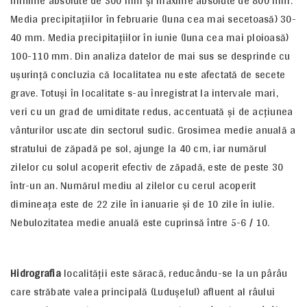
minime absolute de 500 mm şi maxime absolute de 800 mm.
Media precipitaţiilor în februarie (luna cea mai secetoasă) 30-
40 mm. Media precipitaţiilor în iunie (luna cea mai ploioasă)
100-110 mm. Din analiza datelor de mai sus se desprinde cu
uşurinţă concluzia că localitatea nu este afectată de secete
grave. Totuşi în localitate s-au înregistrat la intervale mari,
veri cu un grad de umiditate redus, accentuată şi de acţiunea
vânturilor uscate din sectorul sudic. Grosimea medie anuală a
stratului de zăpadă pe sol, ajunge la 40 cm, iar numărul
zilelor cu solul acoperit efectiv de zăpadă, este de peste 30
într-un an. Numărul mediu al zilelor cu cerul acoperit
dimineaţa este de 22 zile în ianuarie şi de 10 zile în iulie.
Nebulozitatea medie anuală este cuprinsă între 5-6 / 10.
Hidrografia
localităţii este săracă, reducându-se la un pârâu
care străbate valea principală (Luduşelul) afluent al râului