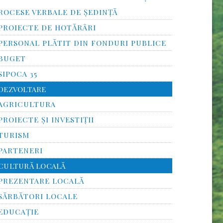
ROCESE VERBALE DE ȘEDINȚĂ
PROIECTE DE HOTĂRÂRI
PERSONAL PLĂTIT DIN FONDURI PUBLICE
BUGET
SIPOCA 35
DEZVOLTARE
AGRICULTURA
PROIECTE ȘI INVESTIȚII
TURISM
PARTENERI
CULTURĂ LOCALĂ
PREZENTARE LOCALĂ
SĂRBĂTORI LOCALE
EDUCAȚIE