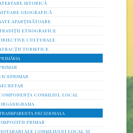
ATESTARE ISTORICĂ
SITUARE GEOGRAFICĂ
SATE APARȚINĂTOARE
TRADIȚII ETNOGRAFICE
OBIECTIVE CULTURALE
ATRACȚII TURISTICE
PRIMĂRIA
PRIMAR
VICEPRIMAR
SECRETAR
COMPONENȚA CONSILIUL LOCAL
ORGANIGRAMA
TRANSPARENTA DECIZIONALA
DISPOZITII PRIMAR
HOTARARI ALE CONSILIULUI LOCAL ȘI