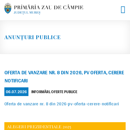
Skip
to
content
ANUNȚURI PUBLICE
OFERTA DE VANZARE NR. 8 DIN 2026, PV OFERTA, CERERE
NOTIFICARI
POSTED
CATEGORIES
06.07.2026
INFORMĂRI
,
OFERTE PUBLICE
ON
Oferta de vanzare nr. 8 din 2026-pv-oferta-cerere-notificari
ALEGERI PREZIDENTIALE 2025