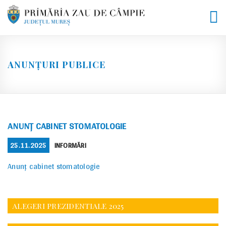
Skip
to
content
ANUNȚURI PUBLICE
ANUNȚ CABINET STOMATOLOGIE
POSTED
CATEGORIES
25.11.2025
INFORMĂRI
ON
Anunț cabinet stomatologie
ALEGERI PREZIDENTIALE 2025