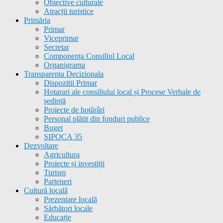
Obiective culturale
Atracții turistice
Primăria
Primar
Viceprimar
Secretar
Componența Consiliul Local
Organigrama
Transparenta Decizionala
Dispozitii Primar
Hotarari ale consiliului local și Procese Verbale de
ședință
Proiecte de hotărâri
Personal plătit din fonduri publice
Buget
SIPOCA 35
Dezvoltare
Agricultura
Proiecte și investiții
Turism
Parteneri
Cultură locală
Prezentare locală
Sărbători locale
Educație