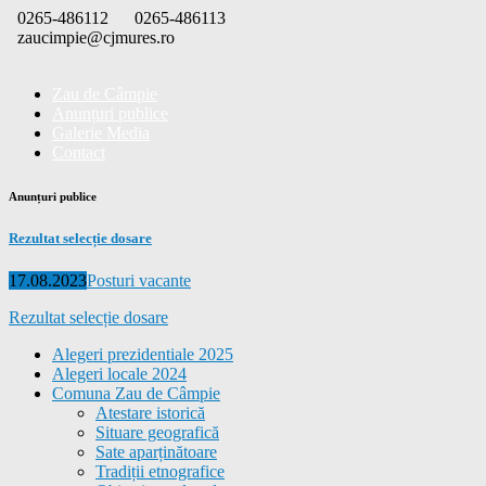
Skip
0265-486112
0265-486113
to
zaucimpie@cjmures.ro
content
Zau de Câmpie
Anunțuri publice
Galerie Media
Contact
Anunțuri publice
Rezultat selecție dosare
Posted
Categories
17.08.2023
Posturi vacante
on
Rezultat selecție dosare
Alegeri prezidentiale 2025
Alegeri locale 2024
Comuna Zau de Câmpie
Atestare istorică
Situare geografică
Sate aparținătoare
Tradiții etnografice