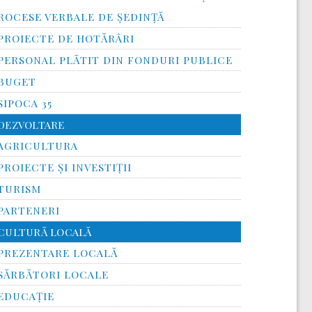
ROCESE VERBALE DE ȘEDINȚĂ
PROIECTE DE HOTĂRÂRI
PERSONAL PLĂTIT DIN FONDURI PUBLICE
BUGET
SIPOCA 35
DEZVOLTARE
AGRICULTURA
PROIECTE ȘI INVESTIȚII
TURISM
PARTENERI
CULTURĂ LOCALĂ
PREZENTARE LOCALĂ
SĂRBĂTORI LOCALE
EDUCAȚIE