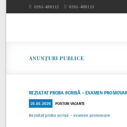
Skip
0265-486112
0265-486113
to
content
ANUNȚURI PUBLICE
REZULTAT PROBA SCRISĂ – EXAMEN PROMOVA
POSTED
CATEGORIES
25.05.2026
POSTURI VACANTE
ON
Rezultat proba scrisă – examen promovare