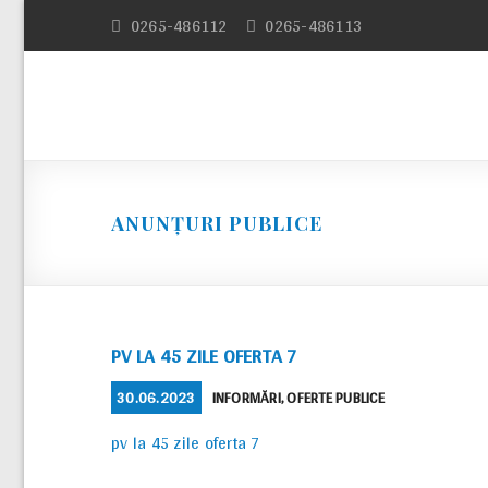
Skip
0265-486112
0265-486113
to
content
ANUNȚURI PUBLICE
PV LA 45 ZILE OFERTA 7
POSTED
CATEGORIES
30.06.2023
INFORMĂRI
,
OFERTE PUBLICE
ON
pv la 45 zile oferta 7