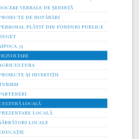
ROCESE VERBALE DE ȘEDINȚĂ
PROIECTE DE HOTĂRÂRI
PERSONAL PLĂTIT DIN FONDURI PUBLICE
BUGET
SIPOCA 35
DEZVOLTARE
AGRICULTURA
PROIECTE ȘI INVESTIȚII
TURISM
PARTENERI
CULTURĂ LOCALĂ
PREZENTARE LOCALĂ
SĂRBĂTORI LOCALE
EDUCAȚIE