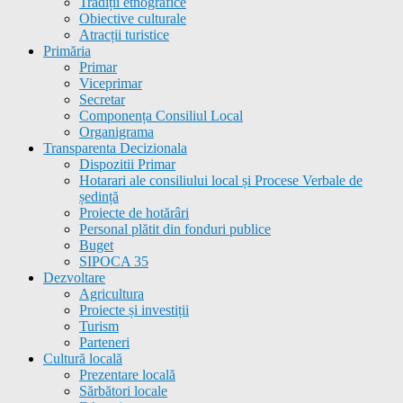
Tradiții etnografice
Obiective culturale
Atracții turistice
Primăria
Primar
Viceprimar
Secretar
Componența Consiliul Local
Organigrama
Transparenta Decizionala
Dispozitii Primar
Hotarari ale consiliului local și Procese Verbale de
ședință
Proiecte de hotărâri
Personal plătit din fonduri publice
Buget
SIPOCA 35
Dezvoltare
Agricultura
Proiecte și investiții
Turism
Parteneri
Cultură locală
Prezentare locală
Sărbători locale