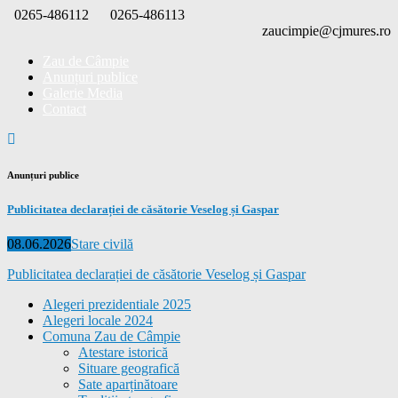
Skip
0265-486112
0265-486113
to
zaucimpie@cjmures.ro
content
Zau de Câmpie
Anunțuri publice
Galerie Media
Contact
Anunțuri publice
Publicitatea declarației de căsătorie Veselog și Gaspar
Posted
Categories
08.06.2026
Stare civilă
on
Publicitatea declarației de căsătorie Veselog și Gaspar
Alegeri prezidentiale 2025
Alegeri locale 2024
Comuna Zau de Câmpie
Atestare istorică
Situare geografică
Sate aparținătoare