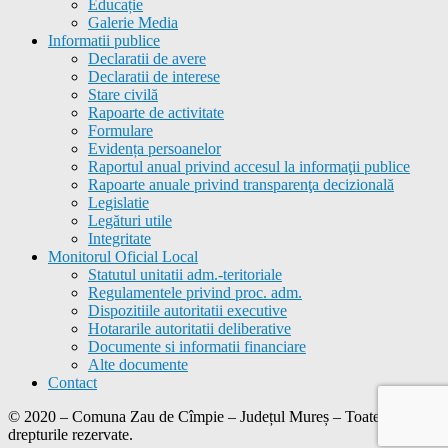
Educație
Galerie Media
Informatii publice
Declaratii de avere
Declaratii de interese
Stare civilă
Rapoarte de activitate
Formulare
Evidența persoanelor
Raportul anual privind accesul la informaţii publice
Rapoarte anuale privind transparenţa decizională
Legislatie
Legături utile
Integritate
Monitorul Oficial Local
Statutul unitatii adm.-teritoriale
Regulamentele privind proc. adm.
Dispozitiile autoritatii executive
Hotararile autoritatii deliberative
Documente si informatii financiare
Alte documente
Contact
© 2020 – Comuna
Zau de Cîmpie
– Județul Mureș – Toate
drepturile rezervate.