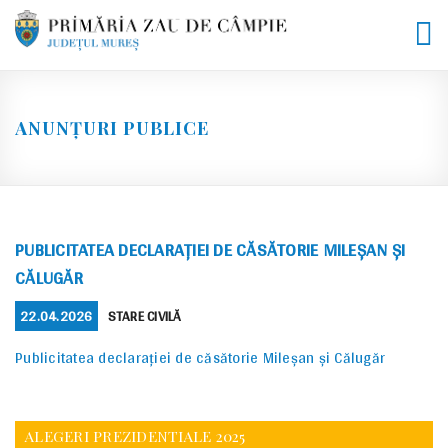
Skip
to
content
ANUNȚURI PUBLICE
PUBLICITATEA DECLARAȚIEI DE CĂSĂTORIE MILEȘAN ȘI
CĂLUGĂR
POSTED
CATEGORIES
22.04.2026
STARE CIVILĂ
ON
Publicitatea declarației de căsătorie Mileșan și Călugăr
ALEGERI PREZIDENTIALE 2025