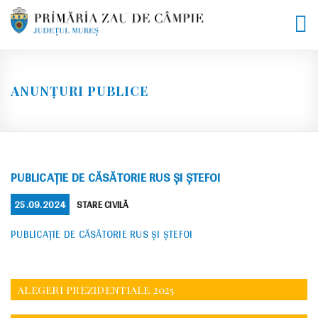
Skip
to
content
ANUNȚURI PUBLICE
PUBLICAȚIE DE CĂSĂTORIE RUS ȘI ȘTEFOI
POSTED
CATEGORIES
25.09.2024
STARE CIVILĂ
ON
PUBLICAȚIE DE CĂSĂTORIE RUS ȘI ȘTEFOI
ALEGERI PREZIDENTIALE 2025