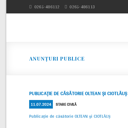
Skip
0265-486112
0265-486113
to
content
ANUNȚURI PUBLICE
PUBLICAȚIE DE CĂSĂTORIE OLTEAN ȘI CIOTLĂUȘ
POSTED
CATEGORIES
11.07.2024
STARE CIVILĂ
ON
Publicație de căsătorie OLTEAN și CIOTLĂUȘ