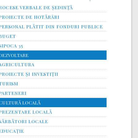
ROCESE VERBALE DE ȘEDINȚĂ
PROIECTE DE HOTĂRÂRI
PERSONAL PLĂTIT DIN FONDURI PUBLICE
BUGET
SIPOCA 35
DEZVOLTARE
AGRICULTURA
PROIECTE ȘI INVESTIȚII
TURISM
PARTENERI
CULTURĂ LOCALĂ
PREZENTARE LOCALĂ
SĂRBĂTORI LOCALE
EDUCAȚIE