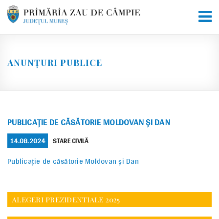
Skip
to
content
ANUNȚURI PUBLICE
PUBLICAȚIE DE CĂSĂTORIE MOLDOVAN ȘI DAN
POSTED
CATEGORIES
14.08.2024
STARE CIVILĂ
ON
Publicație de căsătorie Moldovan și Dan
ALEGERI PREZIDENTIALE 2025