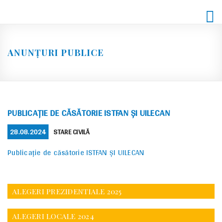
Skip
to
content
ANUNȚURI PUBLICE
PUBLICAȚIE DE CĂSĂTORIE ISTFAN ȘI UILECAN
POSTED
CATEGORIES
28.08.2024
STARE CIVILĂ
ON
Publicație de căsătorie ISTFAN ȘI UILECAN
ALEGERI PREZIDENTIALE 2025
ALEGERI LOCALE 2024