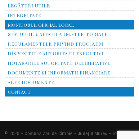
LEGĂTURI UTILE
INTEGRITATE
MONITORUL OFICIAL LOCAL
STATUTUL UNITATII ADM.-TERITORIALE
REGULAMENTELE PRIVIND PROC. ADM.
DISPOZITIILE AUTORITATII EXECUTIVE
HOTARARILE AUTORITATII DELIBERATIVE
DOCUMENTE SI INFORMATII FINANCIARE
ALTE DOCUMENTE
CONTACT
© 2020 – Comuna
Zau de Cîmpie
– Județul Mureș – Toate