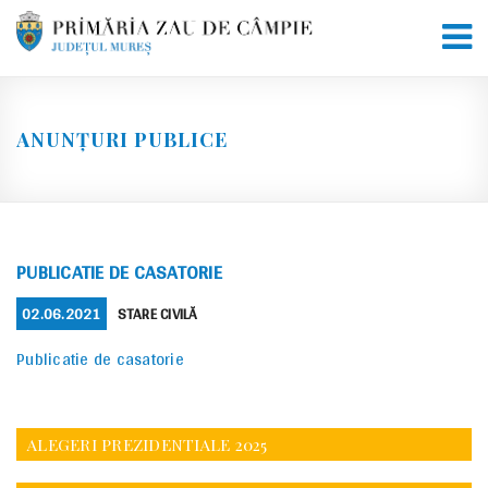
Skip
to
content
ANUNȚURI PUBLICE
PUBLICATIE DE CASATORIE
POSTED
CATEGORIES
02.06.2021
STARE CIVILĂ
ON
Publicatie de casatorie
ALEGERI PREZIDENTIALE 2025