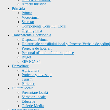
Atracții turistice
Primăria
Primar
Viceprimar
Secretar
Componența Consiliul Local
Organigrama
Transparenta Decizionala
Dispozitii Primar
Hotarari ale consiliului local și Procese Verbale de ședinț
Proiecte de hotărâri
Personal plătit din fonduri publice
Buget
SIPOCA 35
Dezvoltare
Agricultura
Proiecte și investiții
Turism
Parteneri
Cultură locală
Prezentare locală
Sărbători locale
Educație
Galerie Media