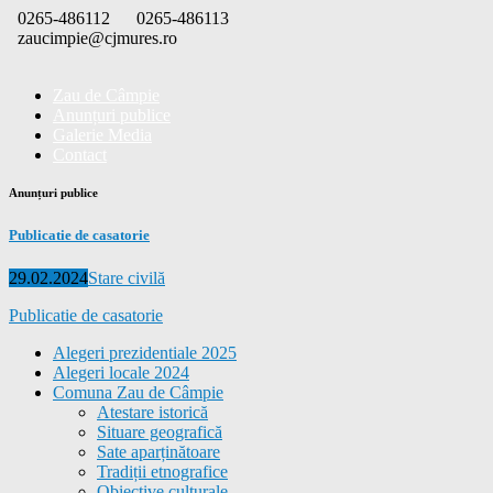
Skip
0265-486112
0265-486113
to
zaucimpie@cjmures.ro
content
Zau de Câmpie
Anunțuri publice
Galerie Media
Contact
Anunțuri publice
Publicatie de casatorie
Posted
Categories
29.02.2024
Stare civilă
on
Publicatie de casatorie
Alegeri prezidentiale 2025
Alegeri locale 2024
Comuna Zau de Câmpie
Atestare istorică
Situare geografică
Sate aparținătoare
Tradiții etnografice
Obiective culturale