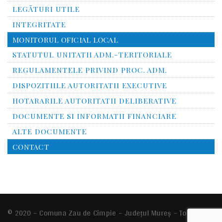
LEGĂTURI UTILE
INTEGRITATE
MONITORUL OFICIAL LOCAL
STATUTUL UNITATII ADM.-TERITORIALE
REGULAMENTELE PRIVIND PROC. ADM.
DISPOZITIILE AUTORITATII EXECUTIVE
HOTARARILE AUTORITATII DELIBERATIVE
DOCUMENTE SI INFORMATII FINANCIARE
ALTE DOCUMENTE
CONTACT
© 2020 – Comuna
Zau de Cîmpie
– Județul Mureș – Toate