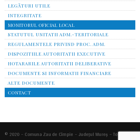
LEGĂTURI UTILE
INTEGRITATE
MONITORUL OFICIAL LOCAL
STATUTUL UNITATII ADM.-TERITORIALE
REGULAMENTELE PRIVIND PROC. ADM.
DISPOZITIILE AUTORITATII EXECUTIVE
HOTARARILE AUTORITATII DELIBERATIVE
DOCUMENTE SI INFORMATII FINANCIARE
ALTE DOCUMENTE
CONTACT
© 2020 – Comuna
Zau de Cîmpie
– Județul Mureș – Toate