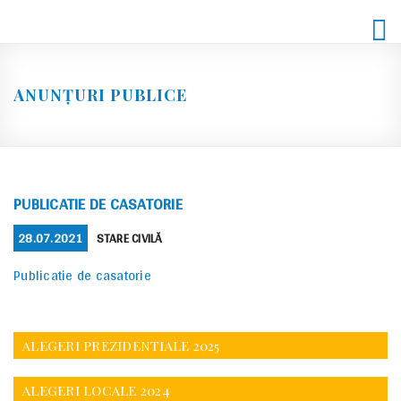
Skip
to
content
ANUNȚURI PUBLICE
PUBLICATIE DE CASATORIE
POSTED
CATEGORIES
28.07.2021
STARE CIVILĂ
ON
Publicatie de casatorie
ALEGERI PREZIDENTIALE 2025
ALEGERI LOCALE 2024