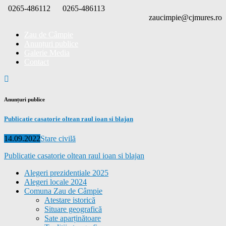
Skip
0265-486112
0265-486113
to
zaucimpie@cjmures.ro
content
Zau de Câmpie
Anunțuri publice
Galerie Media
Contact
Anunțuri publice
Publicatie casatorie oltean raul ioan si blajan
Posted
Categories
14.09.2022
Stare civilă
on
Publicatie casatorie oltean raul ioan si blajan
Alegeri prezidentiale 2025
Alegeri locale 2024
Comuna Zau de Câmpie
Atestare istorică
Situare geografică
Sate aparținătoare