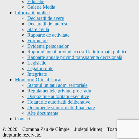
Educație
Galerie Media
Informatii publice
Declaratii de avere
Declaratii de interese
Stare civilă
Rapoarte de activitate
Formulare
Evidența persoanelor
Raportul anual privind accesul la informaţii publice
Rapoarte anuale privind transparenţa decizională
Legislatie
Legături utile
Integritate
Monitorul Oficial Local
Statutul unitatii adm.-teritoriale
Regulamentele privind proc. adm.
Dispozitiile autoritatii executive
Hotararile autoritatii deliberative
Documente si informatii financiare
Alte documente
Contact
© 2020 – Comuna
Zau de Cîmpie
– Județul Mureș – Toate
drepturile rezervate.