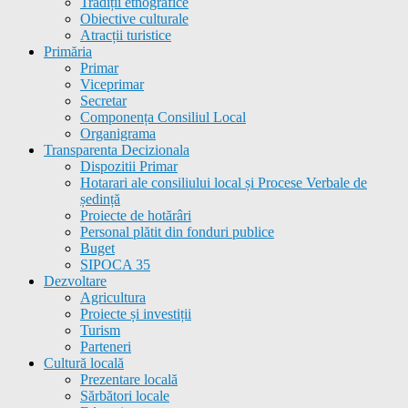
Tradiții etnografice
Obiective culturale
Atracții turistice
Primăria
Primar
Viceprimar
Secretar
Componența Consiliul Local
Organigrama
Transparenta Decizionala
Dispozitii Primar
Hotarari ale consiliului local și Procese Verbale de
ședință
Proiecte de hotărâri
Personal plătit din fonduri publice
Buget
SIPOCA 35
Dezvoltare
Agricultura
Proiecte și investiții
Turism
Parteneri
Cultură locală
Prezentare locală
Sărbători locale