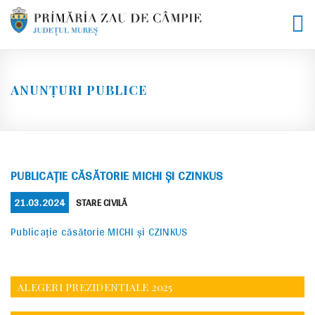
Skip
to
content
ANUNȚURI PUBLICE
PUBLICAȚIE CĂSĂTORIE MICHI ȘI CZINKUS
POSTED
CATEGORIES
21.03.2024
STARE CIVILĂ
ON
Publicație căsătorie MICHI și CZINKUS
ALEGERI PREZIDENTIALE 2025