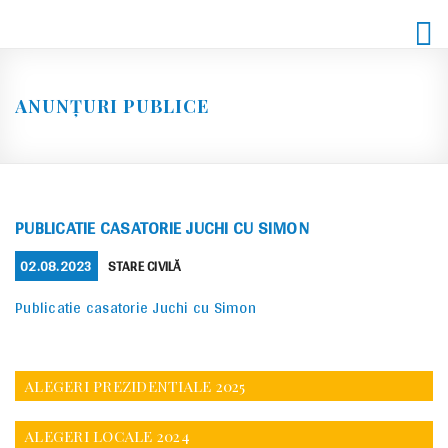
Skip
to
content
ANUNȚURI PUBLICE
PUBLICATIE CASATORIE JUCHI CU SIMON
POSTED
CATEGORIES
02.08.2023
STARE CIVILĂ
ON
Publicatie casatorie Juchi cu Simon
ALEGERI PREZIDENTIALE 2025
ALEGERI LOCALE 2024