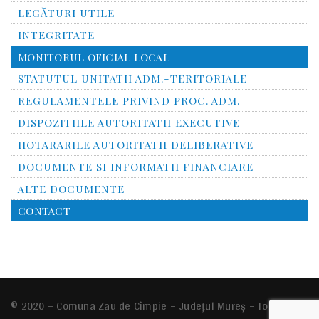
LEGĂTURI UTILE
INTEGRITATE
MONITORUL OFICIAL LOCAL
STATUTUL UNITATII ADM.-TERITORIALE
REGULAMENTELE PRIVIND PROC. ADM.
DISPOZITIILE AUTORITATII EXECUTIVE
HOTARARILE AUTORITATII DELIBERATIVE
DOCUMENTE SI INFORMATII FINANCIARE
ALTE DOCUMENTE
CONTACT
© 2020 – Comuna
Zau de Cîmpie
– Județul Mureș – Toate