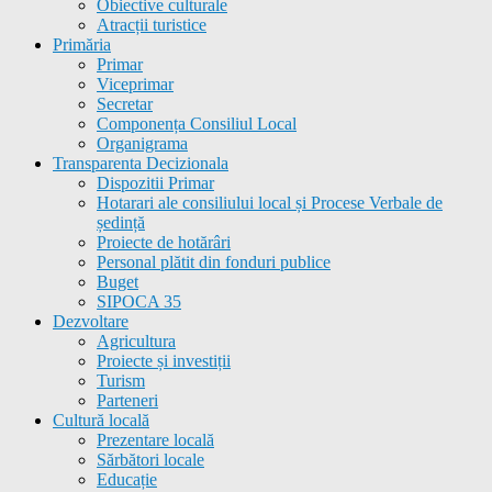
Obiective culturale
Atracții turistice
Primăria
Primar
Viceprimar
Secretar
Componența Consiliul Local
Organigrama
Transparenta Decizionala
Dispozitii Primar
Hotarari ale consiliului local și Procese Verbale de
ședință
Proiecte de hotărâri
Personal plătit din fonduri publice
Buget
SIPOCA 35
Dezvoltare
Agricultura
Proiecte și investiții
Turism
Parteneri
Cultură locală
Prezentare locală
Sărbători locale
Educație