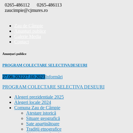
Skip
0265-486112
0265-486113
to
zaucimpie@cjmures.ro
content
Zau de Câmpie
Anunțuri publice
Galerie Media
Contact
Anunțuri publice
PROGRAM COLECTARE SELECTIVA DESEURI
Posted
Categories
27.06.2022
27.10.2023
Informări
on
PROGRAM COLECTARE SELECTIVA DESEURI
Alegeri prezidentiale 2025
Alegeri locale 2024
Comuna Zau de Câmpie
Atestare istorică
Situare geografică
Sate aparținătoare
Tradiții etnografice