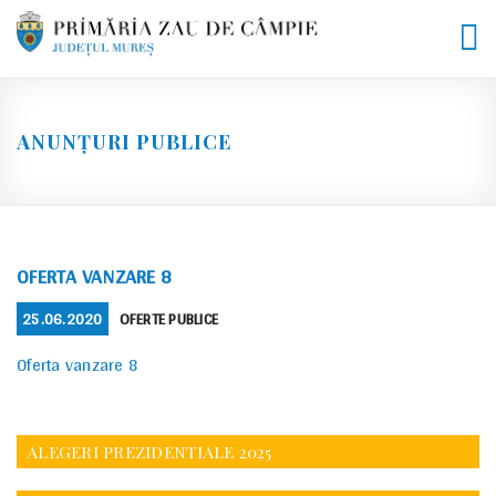
Skip
to
content
ANUNȚURI PUBLICE
OFERTA VANZARE 8
POSTED
CATEGORIES
25.06.2020
OFERTE PUBLICE
ON
Oferta vanzare 8
ALEGERI PREZIDENTIALE 2025