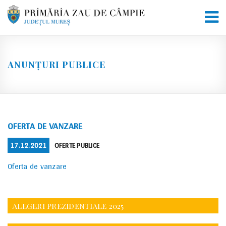
Skip
to
content
ANUNȚURI PUBLICE
OFERTA DE VANZARE
POSTED
CATEGORIES
17.12.2021
OFERTE PUBLICE
ON
Oferta de vanzare
ALEGERI PREZIDENTIALE 2025