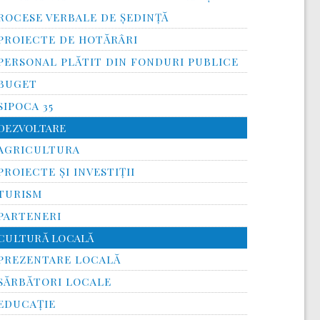
ROCESE VERBALE DE ȘEDINȚĂ
PROIECTE DE HOTĂRÂRI
PERSONAL PLĂTIT DIN FONDURI PUBLICE
BUGET
SIPOCA 35
DEZVOLTARE
AGRICULTURA
PROIECTE ȘI INVESTIȚII
TURISM
PARTENERI
CULTURĂ LOCALĂ
PREZENTARE LOCALĂ
SĂRBĂTORI LOCALE
EDUCAȚIE