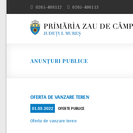
Skip
0265-486112
0265-486113
to
content
ANUNȚURI PUBLICE
OFERTA DE VANZARE TEREN
POSTED
CATEGORIES
01.03.2022
OFERTE PUBLICE
ON
Oferta de vanzare teren