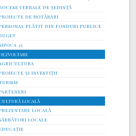
ROCESE VERBALE DE ȘEDINȚĂ
PROIECTE DE HOTĂRÂRI
PERSONAL PLĂTIT DIN FONDURI PUBLICE
BUGET
SIPOCA 35
DEZVOLTARE
AGRICULTURA
PROIECTE ȘI INVESTIȚII
TURISM
PARTENERI
CULTURĂ LOCALĂ
PREZENTARE LOCALĂ
SĂRBĂTORI LOCALE
EDUCAȚIE