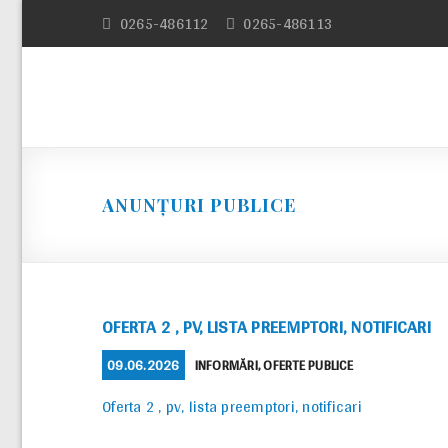
Skip
0265-486112
0265-486113
to
content
ANUNȚURI PUBLICE
OFERTA 2 , PV, LISTA PREEMPTORI, NOTIFICARI
POSTED
CATEGORIES
09.06.2026
INFORMĂRI
,
OFERTE PUBLICE
ON
Oferta 2 , pv, lista preemptori, notificari