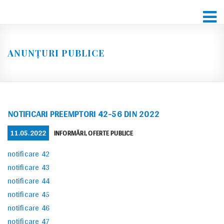
Skip
to
content
ANUNȚURI PUBLICE
NOTIFICARI PREEMPTORI 42-56 DIN 2022
POSTED
CATEGORIES
11.05.2022
INFORMĂRI
,
OFERTE PUBLICE
ON
notificare 42
notificare 43
notificare 44
notificare 45
notificare 46
notificare 47