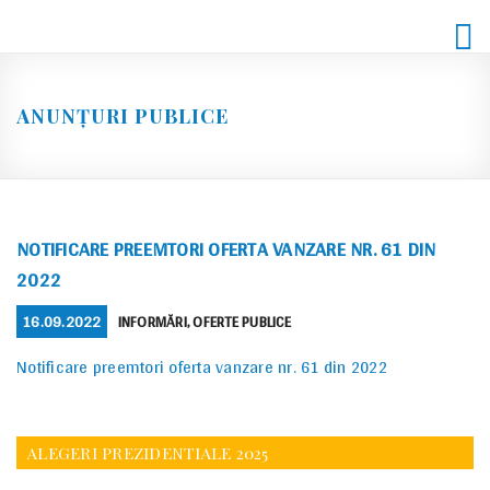
Skip
to
content
ANUNȚURI PUBLICE
NOTIFICARE PREEMTORI OFERTA VANZARE NR. 61 DIN
2022
POSTED
CATEGORIES
16.09.2022
INFORMĂRI
,
OFERTE PUBLICE
ON
Notificare preemtori oferta vanzare nr. 61 din 2022
ALEGERI PREZIDENTIALE 2025