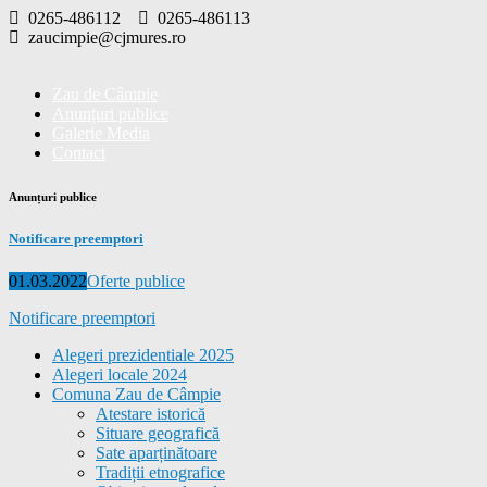
Skip
0265-486112
0265-486113
to
zaucimpie@cjmures.ro
content
Zau de Câmpie
Anunțuri publice
Galerie Media
Contact
Anunțuri publice
Notificare preemptori
Posted
Categories
01.03.2022
Oferte publice
on
Notificare preemptori
Alegeri prezidentiale 2025
Alegeri locale 2024
Comuna Zau de Câmpie
Atestare istorică
Situare geografică
Sate aparținătoare
Tradiții etnografice