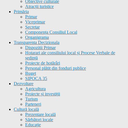
Obiective culturale
Atracții turistice
Primăria
Primar
Viceprimar
Secretar
Componența Consiliul Local
Organigrama
Transparenta Decizionala
Dispozitii Primar
Hotarari ale consiliului local și Procese Verbale de
ședință
Proiecte de hotărâri
Personal plătit din fonduri publice
Buget
SIPOCA 35
Dezvoltare
Agricultura
Proiecte și investiții
Turism
Parteneri
Cultură locală
Prezentare locală
Sărbători locale
Educație