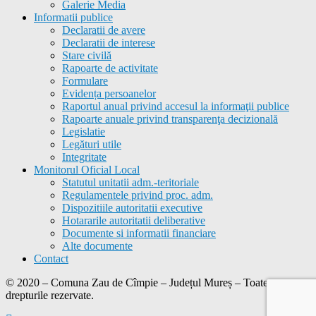
Galerie Media
Informatii publice
Declaratii de avere
Declaratii de interese
Stare civilă
Rapoarte de activitate
Formulare
Evidența persoanelor
Raportul anual privind accesul la informaţii publice
Rapoarte anuale privind transparenţa decizională
Legislatie
Legături utile
Integritate
Monitorul Oficial Local
Statutul unitatii adm.-teritoriale
Regulamentele privind proc. adm.
Dispozitiile autoritatii executive
Hotararile autoritatii deliberative
Documente si informatii financiare
Alte documente
Contact
© 2020 – Comuna
Zau de Cîmpie
– Județul Mureș – Toate
drepturile rezervate.