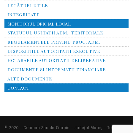
LEGĂTURI UTILE
INTEGRITATE
MONITORUL OFICIAL LOCAL
STATUTUL UNITATII ADM.-TERITORIALE
REGULAMENTELE PRIVIND PROC. ADM.
DISPOZITIILE AUTORITATII EXECUTIVE
HOTARARILE AUTORITATII DELIBERATIVE
DOCUMENTE SI INFORMATII FINANCIARE
ALTE DOCUMENTE
CONTACT
© 2020 – Comuna
Zau de Cîmpie
– Județul Mureș – Toate