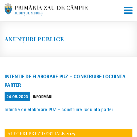
Skip
to
content
ANUNȚURI PUBLICE
INTENTIE DE ELABORARE PUZ – CONSTRUIRE LOCUINTA
PARTER
POSTED
CATEGORIES
24.08.2023
INFORMĂRI
ON
Intentie de elaborare PUZ – construire locuinta parter
ALEGERI PREZIDENTIALE 2025