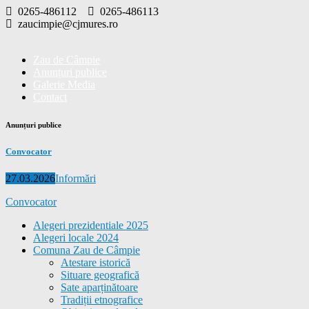
Skip
0265-486112
0265-486113
to
zaucimpie@cjmures.ro
content
Zau de Câmpie
Anunțuri publice
Galerie Media
Contact
Anunțuri publice
Convocator
Posted
Categories
27.03.2026
Informări
on
Convocator
Alegeri prezidentiale 2025
Alegeri locale 2024
Comuna Zau de Câmpie
Atestare istorică
Situare geografică
Sate aparținătoare
Tradiții etnografice