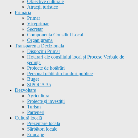
Obiective culturale
Atracții turistice
Primăria
Primar
Viceprimar
Secretar
Componența Consiliul Local
Organigrama
Transparenta Decizionala
Dispozitii Primar
Hotarari ale consiliului local și Procese Verbale de
ședință
Proiecte de hotărâri
Personal plătit din fonduri publice
Buget
SIPOCA 35
Dezvoltare
Agricultura
Proiecte și investiții
Turism
Parteneri
Cultură locală
Prezentare locală
Sărbători locale
Educație