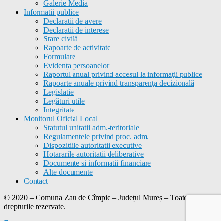
Galerie Media
Informatii publice
Declaratii de avere
Declaratii de interese
Stare civilă
Rapoarte de activitate
Formulare
Evidența persoanelor
Raportul anual privind accesul la informaţii publice
Rapoarte anuale privind transparenţa decizională
Legislatie
Legături utile
Integritate
Monitorul Oficial Local
Statutul unitatii adm.-teritoriale
Regulamentele privind proc. adm.
Dispozitiile autoritatii executive
Hotararile autoritatii deliberative
Documente si informatii financiare
Alte documente
Contact
© 2020 – Comuna
Zau de Cîmpie
– Județul Mureș – Toate
drepturile rezervate.