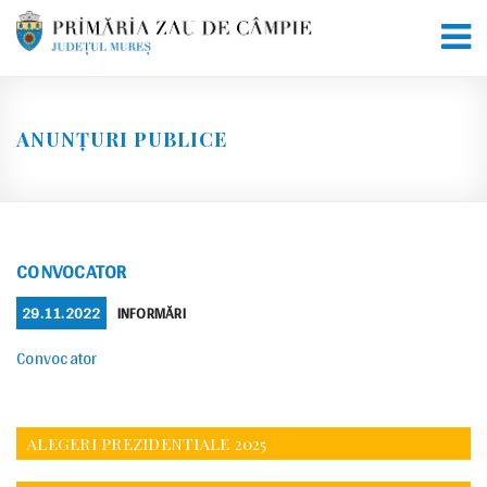
Skip
to
content
ANUNȚURI PUBLICE
CONVOCATOR
POSTED
CATEGORIES
29.11.2022
INFORMĂRI
ON
Convocator
ALEGERI PREZIDENTIALE 2025