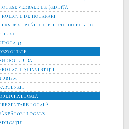
ROCESE VERBALE DE ȘEDINȚĂ
PROIECTE DE HOTĂRÂRI
PERSONAL PLĂTIT DIN FONDURI PUBLICE
BUGET
SIPOCA 35
DEZVOLTARE
AGRICULTURA
PROIECTE ȘI INVESTIȚII
TURISM
PARTENERI
CULTURĂ LOCALĂ
PREZENTARE LOCALĂ
SĂRBĂTORI LOCALE
EDUCAȚIE