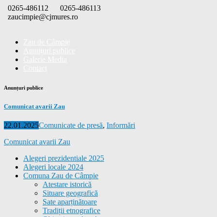
Skip
0265-486112
0265-486113
to
zaucimpie@cjmures.ro
content
Zau de Câmpie
Anunțuri publice
Galerie Media
Contact
Anunțuri publice
Comunicat avarii Zau
Posted
Categories
22.01.2025
Comunicate de presă
,
Informări
on
Comunicat avarii Zau
Alegeri prezidentiale 2025
Alegeri locale 2024
Comuna Zau de Câmpie
Atestare istorică
Situare geografică
Sate aparținătoare
Tradiții etnografice