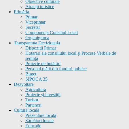
Obiective culturale
Atracții turistice
Primăria
Primar
Viceprimar
Secretar
Componența Consiliul Local
Organigrama
Transparenta Decizionala
Dispozitii Primar
Hotarari ale consiliului local și Procese Verbale de
ședință
Proiecte de hotărâri
Personal plătit din fonduri publice
Buget
SIPOCA 35
Dezvoltare
Agricultura
Proiecte și investiții
Turism
Parteneri
Cultură locală
Prezentare locală
Sărbători locale
Educație