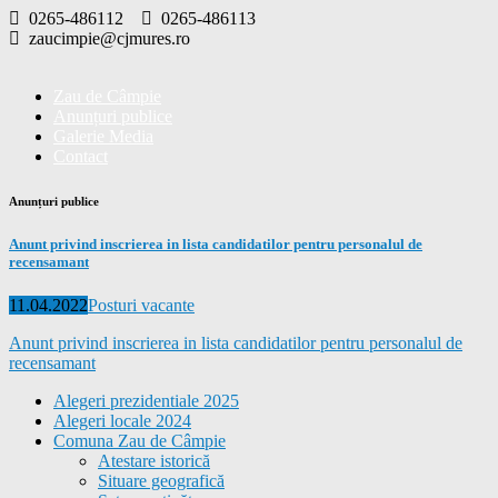
Skip
0265-486112
0265-486113
to
zaucimpie@cjmures.ro
content
Zau de Câmpie
Anunțuri publice
Galerie Media
Contact
Anunțuri publice
Anunt privind inscrierea in lista candidatilor pentru personalul de
recensamant
Posted
Categories
11.04.2022
Posturi vacante
on
Anunt privind inscrierea in lista candidatilor pentru personalul de
recensamant
Alegeri prezidentiale 2025
Alegeri locale 2024
Comuna Zau de Câmpie
Atestare istorică
Situare geografică