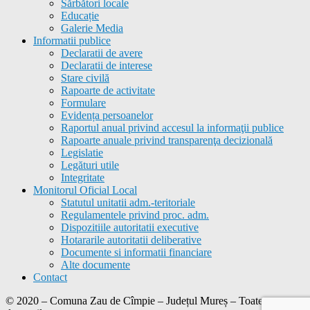
Sărbători locale
Educație
Galerie Media
Informatii publice
Declaratii de avere
Declaratii de interese
Stare civilă
Rapoarte de activitate
Formulare
Evidența persoanelor
Raportul anual privind accesul la informaţii publice
Rapoarte anuale privind transparenţa decizională
Legislatie
Legături utile
Integritate
Monitorul Oficial Local
Statutul unitatii adm.-teritoriale
Regulamentele privind proc. adm.
Dispozitiile autoritatii executive
Hotararile autoritatii deliberative
Documente si informatii financiare
Alte documente
Contact
© 2020 – Comuna
Zau de Cîmpie
– Județul Mureș – Toate