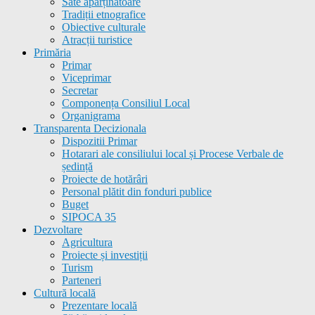
Sate aparținătoare
Tradiții etnografice
Obiective culturale
Atracții turistice
Primăria
Primar
Viceprimar
Secretar
Componența Consiliul Local
Organigrama
Transparenta Decizionala
Dispozitii Primar
Hotarari ale consiliului local și Procese Verbale de
ședință
Proiecte de hotărâri
Personal plătit din fonduri publice
Buget
SIPOCA 35
Dezvoltare
Agricultura
Proiecte și investiții
Turism
Parteneri
Cultură locală
Prezentare locală