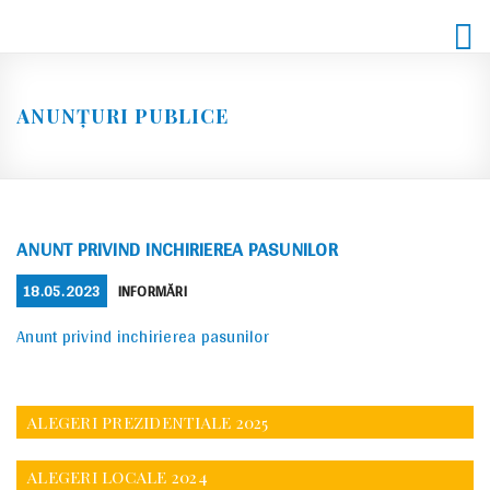
Skip
to
content
ANUNȚURI PUBLICE
ANUNT PRIVIND INCHIRIEREA PASUNILOR
POSTED
CATEGORIES
18.05.2023
INFORMĂRI
ON
Anunt privind inchirierea pasunilor
ALEGERI PREZIDENTIALE 2025
ALEGERI LOCALE 2024