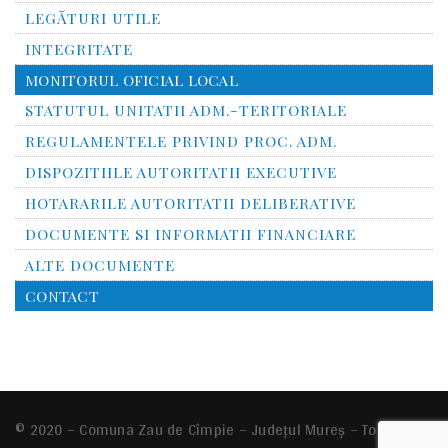
LEGĂTURI UTILE
INTEGRITATE
MONITORUL OFICIAL LOCAL
STATUTUL UNITATII ADM.-TERITORIALE
REGULAMENTELE PRIVIND PROC. ADM.
DISPOZITIILE AUTORITATII EXECUTIVE
HOTARARILE AUTORITATII DELIBERATIVE
DOCUMENTE SI INFORMATII FINANCIARE
ALTE DOCUMENTE
CONTACT
© 2020 – Comuna
Zau de Cîmpie
– Județul Mureș – Toate