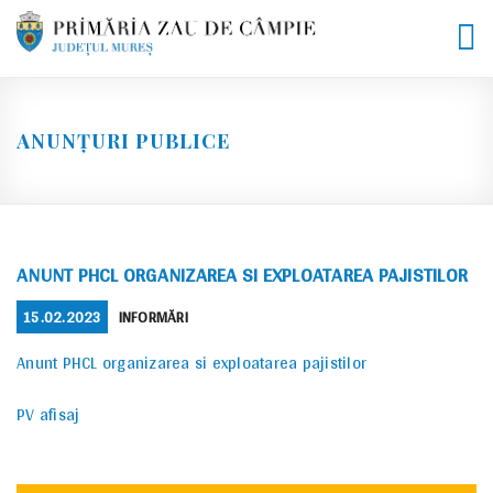
Skip
to
content
ANUNȚURI PUBLICE
ANUNT PHCL ORGANIZAREA SI EXPLOATAREA PAJISTILOR
POSTED
CATEGORIES
15.02.2023
INFORMĂRI
ON
Anunt PHCL organizarea si exploatarea pajistilor
PV afisaj