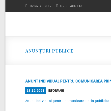
Skip
0265-486112
0265-486113
to
content
ANUNȚURI PUBLICE
ANUNT INDIVIDUAL PENTRU COMUNICAREA PRIN 
POSTED
CATEGORIES
13.12.2021
INFORMĂRI
ON
Anunt individual pentru comunicarea prin publicitat