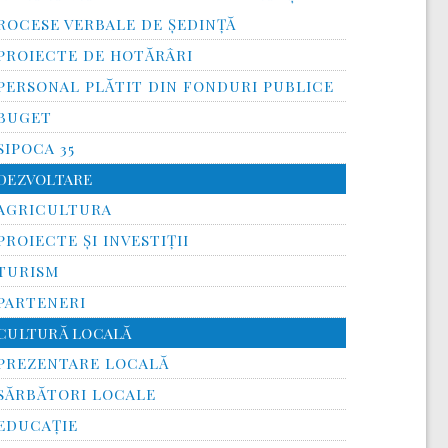
ROCESE VERBALE DE ȘEDINȚĂ
PROIECTE DE HOTĂRÂRI
PERSONAL PLĂTIT DIN FONDURI PUBLICE
BUGET
SIPOCA 35
DEZVOLTARE
AGRICULTURA
PROIECTE ȘI INVESTIȚII
TURISM
PARTENERI
CULTURĂ LOCALĂ
PREZENTARE LOCALĂ
SĂRBĂTORI LOCALE
EDUCAȚIE