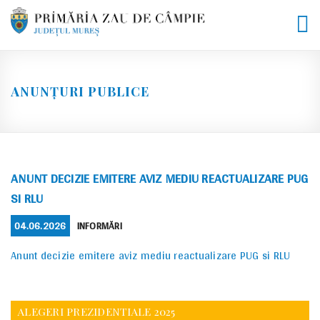
Skip
to
content
ANUNȚURI PUBLICE
ANUNT DECIZIE EMITERE AVIZ MEDIU REACTUALIZARE PUG
SI RLU
POSTED
CATEGORIES
04.06.2026
INFORMĂRI
ON
Anunt decizie emitere aviz mediu reactualizare PUG si RLU
ALEGERI PREZIDENTIALE 2025