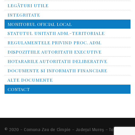
LEGĂTURI UTILE
INTEGRITATE
MONITORUL OFICIAL LOCAL
STATUTUL UNITATII ADM.-TERITORIALE
REGULAMENTELE PRIVIND PROC. ADM.
DISPOZITIILE AUTORITATII EXECUTIVE
HOTARARILE AUTORITATII DELIBERATIVE
DOCUMENTE SI INFORMATII FINANCIARE
ALTE DOCUMENTE
CONTACT
© 2020 – Comuna
Zau de Cîmpie
– Județul Mureș – Toate