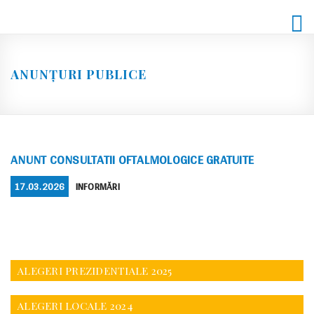
Skip
to
content
ANUNȚURI PUBLICE
ANUNT CONSULTATII OFTALMOLOGICE GRATUITE
POSTED
CATEGORIES
17.03.2026
INFORMĂRI
ON
ALEGERI PREZIDENTIALE 2025
ALEGERI LOCALE 2024