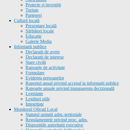
Proiecte și investiții
Turism
Parteneri
Cultură locală
Prezentare locală
Sărbători locale
Educație
Galerie Media
Informatii publice
Declaratii de avere
Declaratii de interese
Stare civilă
Rapoarte de activitate
Formulare
Evidența persoanelor
Raportul anual privind accesul la informaţii publice
Rapoarte anuale privind transparenţa decizională
Legislatie
Legături utile
Integritate
Monitorul Oficial Local
Statutul unitatii adm.-teritoriale
Regulamentele privind proc. adm.
Dispozitiile autoritatii executive