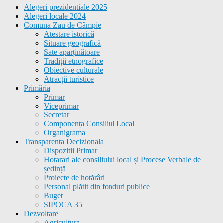
Alegeri prezidentiale 2025
Alegeri locale 2024
Comuna Zau de Câmpie
Atestare istorică
Situare geografică
Sate aparținătoare
Tradiții etnografice
Obiective culturale
Atracții turistice
Primăria
Primar
Viceprimar
Secretar
Componența Consiliul Local
Organigrama
Transparenta Decizionala
Dispozitii Primar
Hotarari ale consiliului local și Procese Verbale de
ședință
Proiecte de hotărâri
Personal plătit din fonduri publice
Buget
SIPOCA 35
Dezvoltare
Agricultura