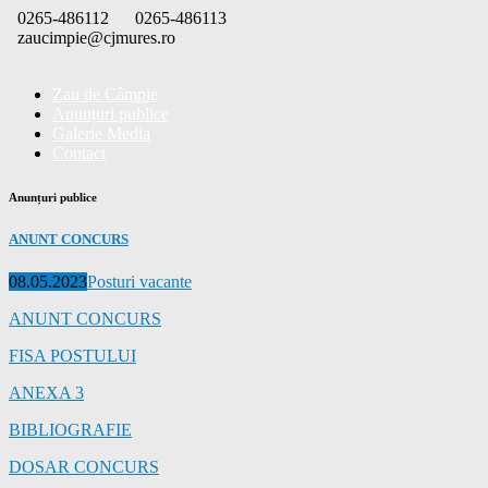
Skip
0265-486112
0265-486113
to
zaucimpie@cjmures.ro
content
Zau de Câmpie
Anunțuri publice
Galerie Media
Contact
Anunțuri publice
ANUNT CONCURS
Posted
Categories
08.05.2023
Posturi vacante
on
ANUNT CONCURS
FISA POSTULUI
ANEXA 3
BIBLIOGRAFIE
DOSAR CONCURS