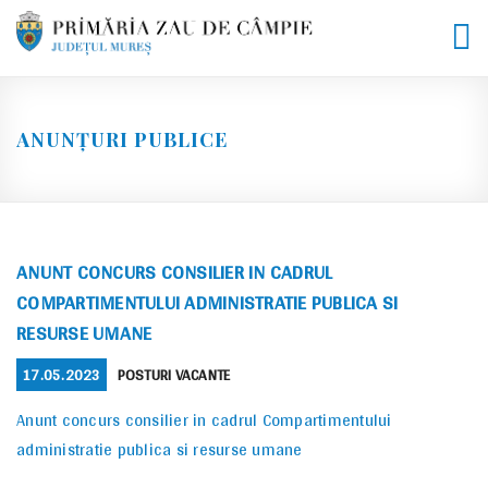
Skip
to
content
ANUNȚURI PUBLICE
ANUNT CONCURS CONSILIER IN CADRUL
COMPARTIMENTULUI ADMINISTRATIE PUBLICA SI
RESURSE UMANE
POSTED
CATEGORIES
17.05.2023
POSTURI VACANTE
ON
Anunt concurs consilier in cadrul Compartimentului
administratie publica si resurse umane