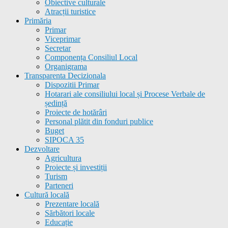
Obiective culturale
Atracții turistice
Primăria
Primar
Viceprimar
Secretar
Componența Consiliul Local
Organigrama
Transparenta Decizionala
Dispozitii Primar
Hotarari ale consiliului local și Procese Verbale de
ședință
Proiecte de hotărâri
Personal plătit din fonduri publice
Buget
SIPOCA 35
Dezvoltare
Agricultura
Proiecte și investiții
Turism
Parteneri
Cultură locală
Prezentare locală
Sărbători locale
Educație