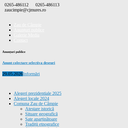
Skip
0265-486112
0265-486113
to
zaucimpie@cjmures.ro
content
Zau de Câmpie
Anunțuri publice
Galerie Media
Contact
Anunțuri publice
Anunt colectare selectiva deseuri
Posted
Categories
29.05.2026
Informări
on
Alegeri prezidentiale 2025
Alegeri locale 2024
Comuna Zau de Câmpie
Atestare istorică
Situare geografică
Sate aparținătoare
Tradiții etnografice