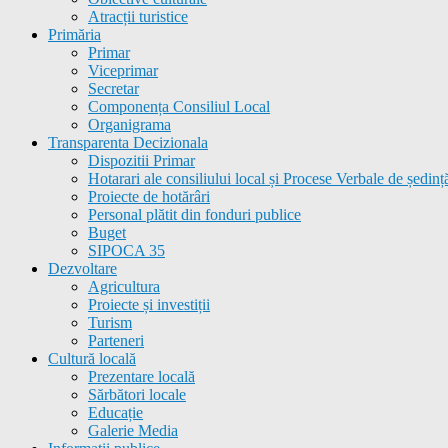
Atracții turistice
Primăria
Primar
Viceprimar
Secretar
Componența Consiliul Local
Organigrama
Transparenta Decizionala
Dispozitii Primar
Hotarari ale consiliului local și Procese Verbale de ședinț
Proiecte de hotărâri
Personal plătit din fonduri publice
Buget
SIPOCA 35
Dezvoltare
Agricultura
Proiecte și investiții
Turism
Parteneri
Cultură locală
Prezentare locală
Sărbători locale
Educație
Galerie Media