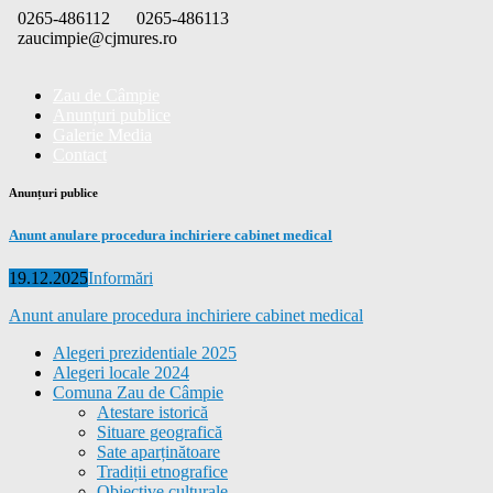
Skip
0265-486112
0265-486113
to
zaucimpie@cjmures.ro
content
Zau de Câmpie
Anunțuri publice
Galerie Media
Contact
Anunțuri publice
Anunt anulare procedura inchiriere cabinet medical
Posted
Categories
19.12.2025
Informări
on
Anunt anulare procedura inchiriere cabinet medical
Alegeri prezidentiale 2025
Alegeri locale 2024
Comuna Zau de Câmpie
Atestare istorică
Situare geografică
Sate aparținătoare
Tradiții etnografice
Obiective culturale