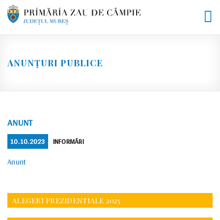
Skip
to
content
ANUNȚURI PUBLICE
ANUNT
POSTED
CATEGORIES
10.10.2023
INFORMĂRI
ON
Anunt
ALEGERI PREZIDENTIALE 2025